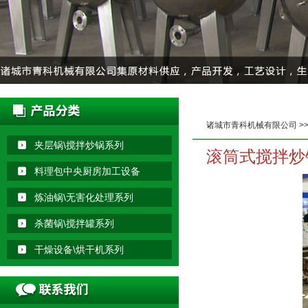
诸城市青科机械有限公司
>
夹层锅\搅拌炒锅系列
滚筒式搅拌炒
料理包中央厨房加工设备
炼油锅\无害化处理系列
杀菌锅\搅拌罐系列
干燥设备\烘干机系列